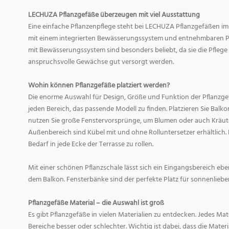
LECHUZA Pflanzgefäße überzeugen mit viel Ausstattung
Eine einfache Pflanzenpflege steht bei LECHUZA Pflanzgefäßen im
mit einem integrierten Bewässerungssystem und entnehmbaren Pf
mit Bewässerungssystem sind besonders beliebt, da sie die Pfle
anspruchsvolle Gewächse gut versorgt werden.
Wohin können Pflanzgefäße platziert werden?
Die enorme Auswahl für Design, Größe und Funktion der Pflanzge
jeden Bereich, das passende Modell zu finden. Platzieren Sie Balk
nutzen Sie große Fenstervorsprünge, um Blumen oder auch Kräute
Außenbereich sind Kübel mit und ohne Rolluntersetzer erhältlich. 
Bedarf in jede Ecke der Terrasse zu rollen.
Mit einer schönen Pflanzschale lässt sich ein Eingangsbereich eb
dem Balkon. Fensterbänke sind der perfekte Platz für sonnenliebe
Pflanzgefäße Material – die Auswahl ist groß
Es gibt Pflanzgefäße in vielen Materialien zu entdecken. Jedes Mat
Bereiche besser oder schlechter. Wichtig ist dabei, dass die Mate