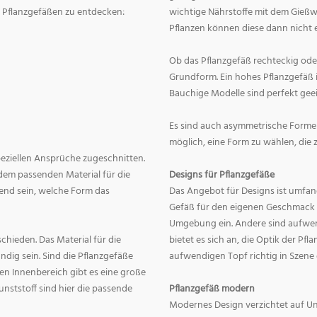
on Pflanzgefäßen zu entdecken:
wichtige Nährstoffe mit dem Gießw
Pflanzen können diese dann nicht e
Ob das Pflanzgefäß rechteckig oder r
Grundform. Ein hohes Pflanzgefäß i
Bauchige Modelle sind perfekt geei
Es sind auch asymmetrische Formen
möglich, eine Form zu wählen, die 
speziellen Ansprüche zugeschnitten.
dem passenden Material für die
Designs für Pflanzgefäße
end sein, welche Form das
Das Angebot für Designs ist umfang
Gefäß für den eigenen Geschmack zu
Umgebung ein. Andere sind aufwend
hieden. Das Material für die
bietet es sich an, die Optik der Pf
dig sein. Sind die Pflanzgefäße
aufwendigen Topf richtig in Szene
en Innenbereich gibt es eine große
nststoff sind hier die passende
Pflanzgefäß modern
Modernes Design verzichtet auf Un