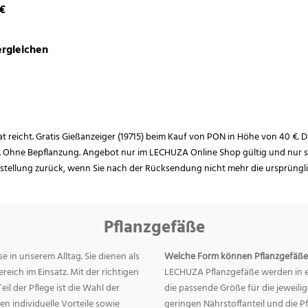
 €
rgleichen
rat reicht. Gratis Gießanzeiger (19715) beim Kauf von PON in Höhe von 40 €. D
. Ohne Bepflanzung. Angebot nur im LECHUZA Online Shop gültig und nur so
estellung zurück, wenn Sie nach der Rücksendung nicht mehr die ursprüngl
Pflanzgefäße
e in unserem Alltag. Sie dienen als
Welche Form können Pflanzgefäße
eich im Einsatz. Mit der richtigen
LECHUZA Pflanzgefäße werden in ei
eil der Pflege ist die Wahl der
die passende Größe für die jeweili
n individuelle Vorteile sowie
geringen Nährstoffanteil und die 