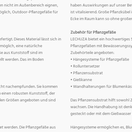
nnen nicht im Außenbereich eignen,
haben Auswirkungen auf unser Befin
 möglich, Outdoor-Pflanzgefäße für
ist vitalisierend. Große Pflanzkübe
Ecke im Raum kann so ohne große
Zubehör für Pflanzgefäße
rtigt. Dieses Material lässt sich in
LECHUZA bietet ein hochwertiges 
 möglich, eine natürliche
Pflanzgefäßen mit Bewässerungss
e aus Kunststoff sind im
Zubehörteile angeboten:
llt werden. Das im Boden
• Hängesysteme für Pflanzgefäße
• Rolluntersetzer
• Pflanzensubstrat
• Gießkanne
lecht nachempfunden. Sie kommen
• Wandhalterungen für Blumenkäs
 einen robusten Kunststoff, der
allen Größen angeboten und sind
Das Pflanzensubstrat hilft sowohl
wachsen. Die Handhabung ist denkba
gesteckt oder mit dem Gießwasser
t werden. Die Pflanzgefäße aus
Hängesysteme ermöglichen es, Blum