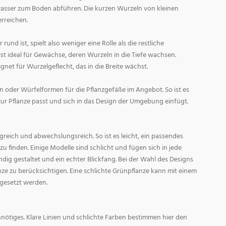
asser zum Boden abführen. Die kurzen Wurzeln von kleinen
rreichen.
und ist, spielt also weniger eine Rolle als die restliche
st ideal für Gewächse, deren Wurzeln in die Tiefe wachsen.
gnet für Wurzelgeflecht, das in die Breite wächst.
 oder Würfelformen für die Pflanzgefäße im Angebot. So ist es
zur Pflanze passt und sich in das Design der Umgebung einfügt.
reich und abwechslungsreich. So ist es leicht, ein passendes
 finden. Einige Modelle sind schlicht und fügen sich in jede
ig gestaltet und ein echter Blickfang. Bei der Wahl des Designs
lanze zu berücksichtigen. Eine schlichte Grünpflanze kann mit einem
 gesetzt werden.
nötiges. Klare Linien und schlichte Farben bestimmen hier den