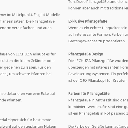
Ton. Diese Pflanzgefäße sind die r
können aber auch mit traditionelle
mer im Mittelpunkt. Es gibt Modelle
lanzeinsätzen. Die Pflanzgefäße
Exklusive Pflanzgefäße
ge enorm vereinfachen und auch
Wenn es ein echter Hingucker sein s
auf interessante Formen, Farben un
Gartengewächse zu präsentieren.
fäße von LECHUZA erlaubt es für
Pflanzgefäße Design
onkästen direkt am Geländer oder
Die LECHUZA Pflanzgefäße wurden b
r gedeihen zu lassen. Für den
überzeugen mit interessanten For
Ideal, um schwere Pflanzen bei
Bewässerungssystemen. Ein perfek
ist der OJO Pflanzkopf für Kräuter.
enso dekorieren wie eine Ecke auf
Farben für Pflanzgefäße
nde Pflanzen.
Pflanzgefäße in Anthrazit sind der 
kombiniert werden. Sie sind eine g
ist ein Pflanzgefäß in Rot passend 
erial eignet sich für bestimmte
rialwahl auf den geplanten Nutzen
Die Farbe der Gefäße kann außerd