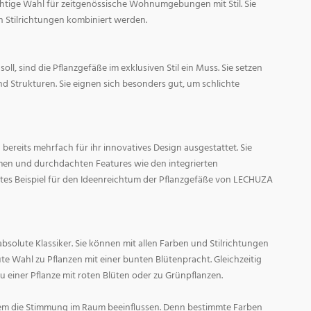
ichtige Wahl für zeitgenössische Wohnumgebungen mit Stil. Sie
n Stilrichtungen kombiniert werden.
oll, sind die Pflanzgefäße im exklusiven Stil ein Muss. Sie setzen
d Strukturen. Sie eignen sich besonders gut, um schlichte
ereits mehrfach für ihr innovatives Design ausgestattet. Sie
men und durchdachten Features wie den integrierten
tes Beispiel für den Ideenreichtum der Pflanzgefäße von LECHUZA
absolute Klassiker. Sie können mit allen Farben und Stilrichtungen
ute Wahl zu Pflanzen mit einer bunten Blütenpracht. Gleichzeitig
zu einer Pflanze mit roten Blüten oder zu Grünpflanzen.
em die Stimmung im Raum beeinflussen. Denn bestimmte Farben