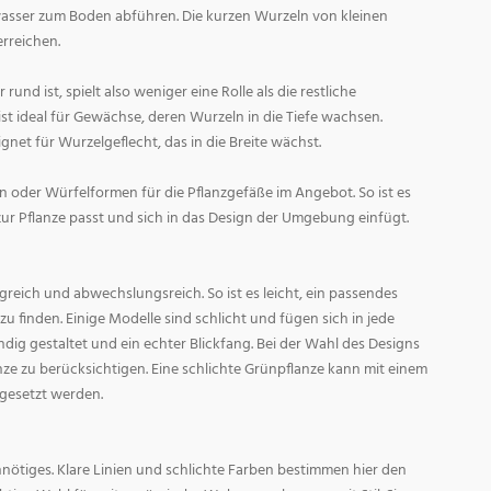
asser zum Boden abführen. Die kurzen Wurzeln von kleinen
rreichen.
und ist, spielt also weniger eine Rolle als die restliche
st ideal für Gewächse, deren Wurzeln in die Tiefe wachsen.
gnet für Wurzelgeflecht, das in die Breite wächst.
 oder Würfelformen für die Pflanzgefäße im Angebot. So ist es
zur Pflanze passt und sich in das Design der Umgebung einfügt.
reich und abwechslungsreich. So ist es leicht, ein passendes
 finden. Einige Modelle sind schlicht und fügen sich in jede
ig gestaltet und ein echter Blickfang. Bei der Wahl des Designs
lanze zu berücksichtigen. Eine schlichte Grünpflanze kann mit einem
 gesetzt werden.
nötiges. Klare Linien und schlichte Farben bestimmen hier den