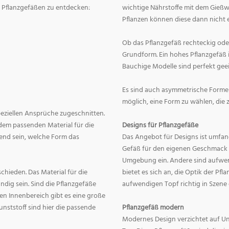
on Pflanzgefäßen zu entdecken:
wichtige Nährstoffe mit dem Gießw
Pflanzen können diese dann nicht e
Ob das Pflanzgefäß rechteckig oder r
Grundform. Ein hohes Pflanzgefäß i
Bauchige Modelle sind perfekt geei
Es sind auch asymmetrische Formen
möglich, eine Form zu wählen, die 
speziellen Ansprüche zugeschnitten.
dem passenden Material für die
Designs für Pflanzgefäße
end sein, welche Form das
Das Angebot für Designs ist umfang
Gefäß für den eigenen Geschmack zu
Umgebung ein. Andere sind aufwend
hieden. Das Material für die
bietet es sich an, die Optik der Pf
dig sein. Sind die Pflanzgefäße
aufwendigen Topf richtig in Szene
en Innenbereich gibt es eine große
nststoff sind hier die passende
Pflanzgefäß modern
Modernes Design verzichtet auf Un