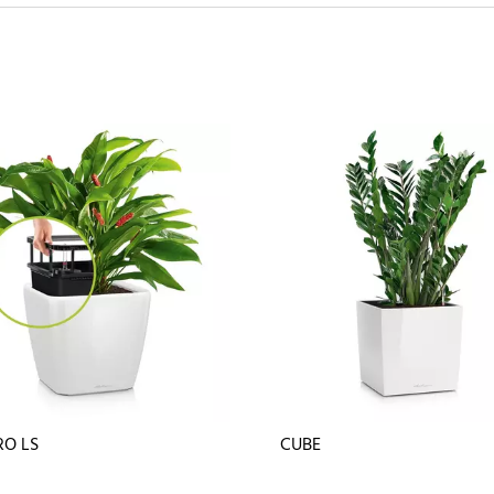
O LS
CUBE