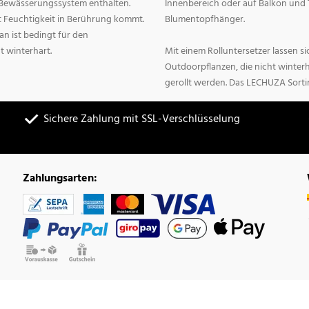
n Bewässerungssystem enthalten.
Innenbereich oder auf Balkon und 
it Feuchtigkeit in Berührung kommt.
Blumentopfhänger.
n ist bedingt für den
t winterhart.
Mit einem Rolluntersetzer lassen 
Outdoorpflanzen, die nicht winter
gerollt werden. Das LECHUZA Sorti
Sichere Zahlung mit SSL-Verschlüsselung
Zahlungsarten: