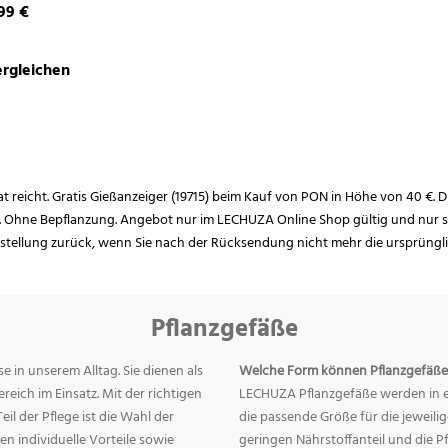
99 €
rgleichen
rat reicht. Gratis Gießanzeiger (19715) beim Kauf von PON in Höhe von 40 €. D
. Ohne Bepflanzung. Angebot nur im LECHUZA Online Shop gültig und nur so
estellung zurück, wenn Sie nach der Rücksendung nicht mehr die ursprüngl
Pflanzgefäße
e in unserem Alltag. Sie dienen als
Welche Form können Pflanzgefäße
eich im Einsatz. Mit der richtigen
LECHUZA Pflanzgefäße werden in ei
eil der Pflege ist die Wahl der
die passende Größe für die jeweili
n individuelle Vorteile sowie
geringen Nährstoffanteil und die 