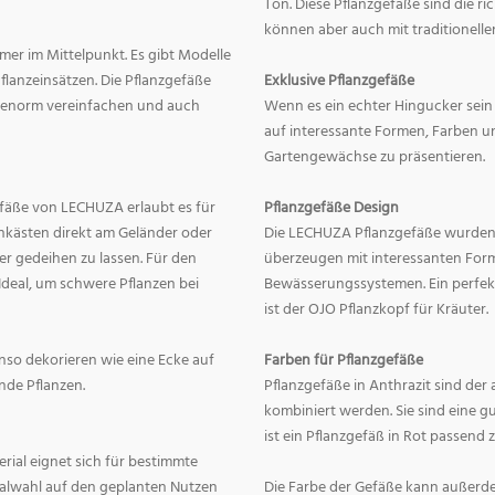
Ton. Diese Pflanzgefäße sind die r
können aber auch mit traditionelle
mer im Mittelpunkt. Es gibt Modelle
lanzeinsätzen. Die Pflanzgefäße
Exklusive Pflanzgefäße
ge enorm vereinfachen und auch
Wenn es ein echter Hingucker sein s
auf interessante Formen, Farben un
Gartengewächse zu präsentieren.
fäße von LECHUZA erlaubt es für
Pflanzgefäße Design
onkästen direkt am Geländer oder
Die LECHUZA Pflanzgefäße wurden b
r gedeihen zu lassen. Für den
überzeugen mit interessanten For
Ideal, um schwere Pflanzen bei
Bewässerungssystemen. Ein perfek
ist der OJO Pflanzkopf für Kräuter.
enso dekorieren wie eine Ecke auf
Farben für Pflanzgefäße
nde Pflanzen.
Pflanzgefäße in Anthrazit sind der 
kombiniert werden. Sie sind eine g
ist ein Pflanzgefäß in Rot passend 
erial eignet sich für bestimmte
rialwahl auf den geplanten Nutzen
Die Farbe der Gefäße kann außerd