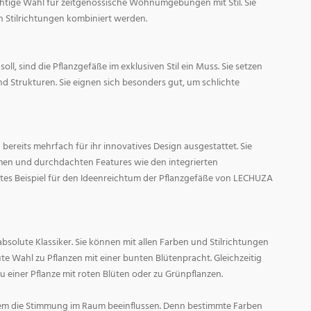
ichtige Wahl für zeitgenössische Wohnumgebungen mit Stil. Sie
n Stilrichtungen kombiniert werden.
oll, sind die Pflanzgefäße im exklusiven Stil ein Muss. Sie setzen
d Strukturen. Sie eignen sich besonders gut, um schlichte
ereits mehrfach für ihr innovatives Design ausgestattet. Sie
men und durchdachten Features wie den integrierten
tes Beispiel für den Ideenreichtum der Pflanzgefäße von LECHUZA
absolute Klassiker. Sie können mit allen Farben und Stilrichtungen
ute Wahl zu Pflanzen mit einer bunten Blütenpracht. Gleichzeitig
zu einer Pflanze mit roten Blüten oder zu Grünpflanzen.
em die Stimmung im Raum beeinflussen. Denn bestimmte Farben