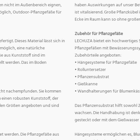
nnen nicht im Außenbereich eignen,
haben Auswirkungen auf unser Befin
 möglich, Outdoor-Pflanzgefäße für
ist vitalisierend. Große Pflanzkübe
Ecke im Raum kann so ohne große
Zubehör für Pflanzgefäße
rtigt. Dieses Material lässt sich in
LECHUZA bietet ein hochwertiges 
 möglich, eine natürliche
Pflanzgefäßen mit Bewässerungss
e aus Kunststoff sind im
Zubehörteile angeboten:
llt werden. Das im Boden
• Hängesysteme für Pflanzgefäße
• Rolluntersetzer
• Pflanzensubstrat
• Gießkanne
lecht nachempfunden. Sie kommen
• Wandhalterungen für Blumenkäs
 einen robusten Kunststoff, der
allen Größen angeboten und sind
Das Pflanzensubstrat hilft sowohl
wachsen. Die Handhabung ist denkba
gesteckt oder mit dem Gießwasser
t werden. Die Pflanzgefäße aus
Hängesysteme ermöglichen es, Blum