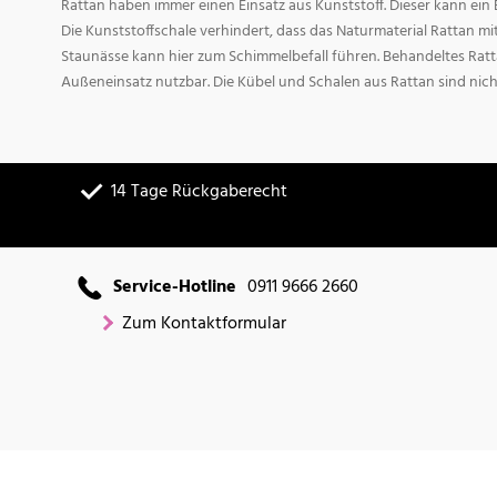
Rattan haben immer einen Einsatz aus Kunststoff. Dieser kann ei
Die Kunststoffschale verhindert, dass das Naturmaterial Rattan m
Staunässe kann hier zum Schimmelbefall führen. Behandeltes Ratta
Außeneinsatz nutzbar. Die Kübel und Schalen aus Rattan sind nich
14 Tage Rückgaberecht
Service-Hotline
0911 9666 2660
Zum Kontaktformular