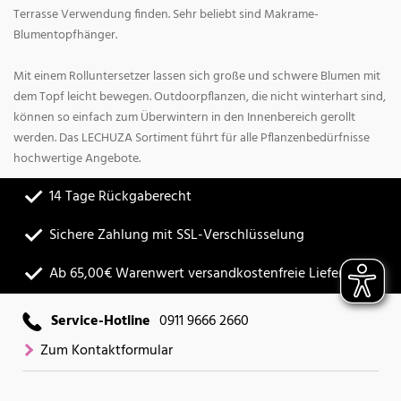
Terrasse Verwendung finden. Sehr beliebt sind Makrame-
Blumentopfhänger.
Mit einem Rolluntersetzer lassen sich große und schwere Blumen mit
dem Topf leicht bewegen. Outdoorpflanzen, die nicht winterhart sind,
können so einfach zum Überwintern in den Innenbereich gerollt
werden. Das LECHUZA Sortiment führt für alle Pflanzenbedürfnisse
hochwertige Angebote.
14 Tage Rückgaberecht
Sichere Zahlung mit SSL-Verschlüsselung
Ab 65,00€ Warenwert versandkostenfreie Lieferung
Service-Hotline
0911 9666 2660
Zum Kontaktformular