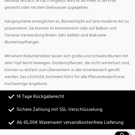
denkbar einfach. Je nach Angebot wird es als Pellet in die Erde
gesteckt oder mit dem Gießwasser zugegeben.
Hängesysteme ermöglichen es, Blumentöpfe auf eine moderne Art zu
präsentieren. Sie können im Innenbereich oder auf Balkon und
Terrasse Verwendung finden. Sehr beliebt sind Makrame-
Blumentopfhänger.
Mit einem Rolluntersetzer lassen sich große und schwere Blumen mit
dem Topf leicht bewegen. Outdoorpflanzen, die nicht winterhart sind,
können so einfach zum Überwintern in den Innenbereich gerollt
werden. Das LECHUZA Sortiment führt für alle Pflanzenbedürfnisse
hochwertige Angebote.
14 Tage Rückgaberecht
Sichere Zahlung mit SSL-Verschlüsselung
Ab 65,00€ Warenwert versandkostenfreie Lieferung