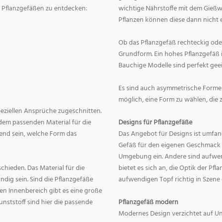
on Pflanzgefäßen zu entdecken:
wichtige Nährstoffe mit dem Gießw
Pflanzen können diese dann nicht e
Ob das Pflanzgefäß rechteckig oder r
Grundform. Ein hohes Pflanzgefäß i
Bauchige Modelle sind perfekt geei
Es sind auch asymmetrische Formen
möglich, eine Form zu wählen, die 
speziellen Ansprüche zugeschnitten.
dem passenden Material für die
Designs für Pflanzgefäße
end sein, welche Form das
Das Angebot für Designs ist umfang
Gefäß für den eigenen Geschmack zu
Umgebung ein. Andere sind aufwend
hieden. Das Material für die
bietet es sich an, die Optik der Pf
dig sein. Sind die Pflanzgefäße
aufwendigen Topf richtig in Szene
en Innenbereich gibt es eine große
nststoff sind hier die passende
Pflanzgefäß modern
Modernes Design verzichtet auf Un