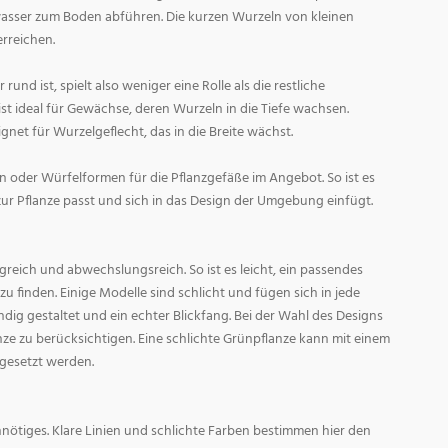
asser zum Boden abführen. Die kurzen Wurzeln von kleinen
rreichen.
und ist, spielt also weniger eine Rolle als die restliche
st ideal für Gewächse, deren Wurzeln in die Tiefe wachsen.
gnet für Wurzelgeflecht, das in die Breite wächst.
 oder Würfelformen für die Pflanzgefäße im Angebot. So ist es
zur Pflanze passt und sich in das Design der Umgebung einfügt.
reich und abwechslungsreich. So ist es leicht, ein passendes
 finden. Einige Modelle sind schlicht und fügen sich in jede
ig gestaltet und ein echter Blickfang. Bei der Wahl des Designs
lanze zu berücksichtigen. Eine schlichte Grünpflanze kann mit einem
 gesetzt werden.
nötiges. Klare Linien und schlichte Farben bestimmen hier den