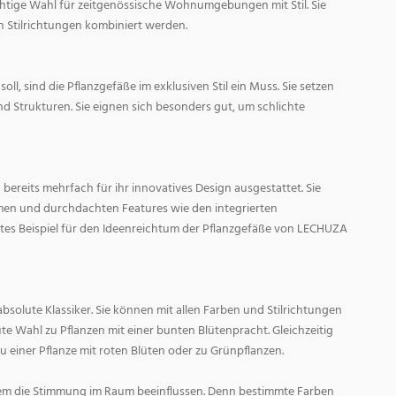
ichtige Wahl für zeitgenössische Wohnumgebungen mit Stil. Sie
n Stilrichtungen kombiniert werden.
oll, sind die Pflanzgefäße im exklusiven Stil ein Muss. Sie setzen
d Strukturen. Sie eignen sich besonders gut, um schlichte
ereits mehrfach für ihr innovatives Design ausgestattet. Sie
men und durchdachten Features wie den integrierten
tes Beispiel für den Ideenreichtum der Pflanzgefäße von LECHUZA
absolute Klassiker. Sie können mit allen Farben und Stilrichtungen
ute Wahl zu Pflanzen mit einer bunten Blütenpracht. Gleichzeitig
zu einer Pflanze mit roten Blüten oder zu Grünpflanzen.
em die Stimmung im Raum beeinflussen. Denn bestimmte Farben