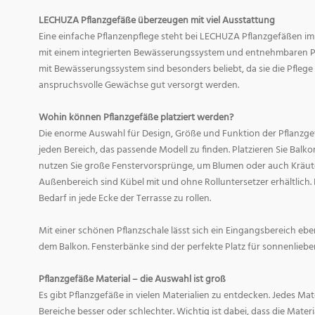
LECHUZA Pflanzgefäße überzeugen mit viel Ausstattung
Eine einfache Pflanzenpflege steht bei LECHUZA Pflanzgefäßen im
mit einem integrierten Bewässerungssystem und entnehmbaren Pf
mit Bewässerungssystem sind besonders beliebt, da sie die Pfle
anspruchsvolle Gewächse gut versorgt werden.
Wohin können Pflanzgefäße platziert werden?
Die enorme Auswahl für Design, Größe und Funktion der Pflanzge
jeden Bereich, das passende Modell zu finden. Platzieren Sie Balk
nutzen Sie große Fenstervorsprünge, um Blumen oder auch Kräute
Außenbereich sind Kübel mit und ohne Rolluntersetzer erhältlich. 
Bedarf in jede Ecke der Terrasse zu rollen.
Mit einer schönen Pflanzschale lässt sich ein Eingangsbereich eb
dem Balkon. Fensterbänke sind der perfekte Platz für sonnenliebe
Pflanzgefäße Material – die Auswahl ist groß
Es gibt Pflanzgefäße in vielen Materialien zu entdecken. Jedes Mat
Bereiche besser oder schlechter. Wichtig ist dabei, dass die Mate