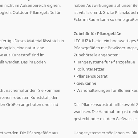
nnen nicht im Außenbereich eignen,
haben Auswirkungen auf unser Befin
 möglich, Outdoor-Pflanzgefäße für
ist vitalisierend. Große Pflanzkübe
Ecke im Raum kann so ohne große
Zubehör für Pflanzgefäße
rtigt. Dieses Material lässt sich in
LECHUZA bietet ein hochwertiges 
 möglich, eine natürliche
Pflanzgefäßen mit Bewässerungss
e aus Kunststoff sind im
Zubehörteile angeboten:
llt werden. Das im Boden
• Hängesysteme für Pflanzgefäße
• Rolluntersetzer
• Pflanzensubstrat
• Gießkanne
lecht nachempfunden. Sie kommen
• Wandhalterungen für Blumenkäs
 einen robusten Kunststoff, der
allen Größen angeboten und sind
Das Pflanzensubstrat hilft sowohl
wachsen. Die Handhabung ist denkba
gesteckt oder mit dem Gießwasser
t werden. Die Pflanzgefäße aus
Hängesysteme ermöglichen es, Blum