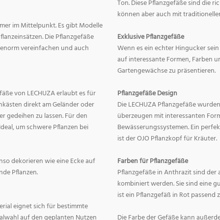
Ton. Diese Pflanzgefäße sind die r
können aber auch mit traditionelle
mer im Mittelpunkt. Es gibt Modelle
lanzeinsätzen. Die Pflanzgefäße
Exklusive Pflanzgefäße
ge enorm vereinfachen und auch
Wenn es ein echter Hingucker sein s
auf interessante Formen, Farben un
Gartengewächse zu präsentieren.
fäße von LECHUZA erlaubt es für
Pflanzgefäße Design
onkästen direkt am Geländer oder
Die LECHUZA Pflanzgefäße wurden b
r gedeihen zu lassen. Für den
überzeugen mit interessanten For
Ideal, um schwere Pflanzen bei
Bewässerungssystemen. Ein perfek
ist der OJO Pflanzkopf für Kräuter.
enso dekorieren wie eine Ecke auf
Farben für Pflanzgefäße
nde Pflanzen.
Pflanzgefäße in Anthrazit sind der 
kombiniert werden. Sie sind eine g
ist ein Pflanzgefäß in Rot passend 
erial eignet sich für bestimmte
rialwahl auf den geplanten Nutzen
Die Farbe der Gefäße kann außerd