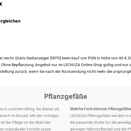
 €
rgleichen
rat reicht. Gratis Gießanzeiger (19715) beim Kauf von PON in Höhe von 40 €. D
. Ohne Bepflanzung. Angebot nur im LECHUZA Online Shop gültig und nur so
estellung zurück, wenn Sie nach der Rücksendung nicht mehr die ursprüngl
Pflanzgefäße
e in unserem Alltag. Sie dienen als
Welche Form können Pflanzgefäße
eich im Einsatz. Mit der richtigen
LECHUZA Pflanzgefäße werden in ei
eil der Pflege ist die Wahl der
die passende Größe für die jeweili
n individuelle Vorteile sowie
geringen Nährstoffanteil und die 