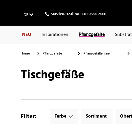
Service-Hotline
0911 9666 2660
DE
NEU
Inspirationen
Pflanzgefäße
Substra
Home
Pflanzgefäße
Pflanzgefäße Innen
Tischgefäße
Filter
:
Farbe
Sortiment
Oberf