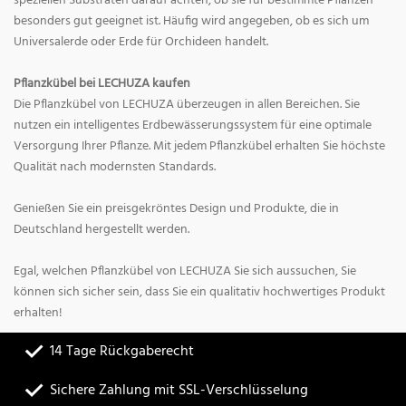
speziellen Substraten darauf achten, ob sie für bestimmte Pflanzen
besonders gut geeignet ist. Häufig wird angegeben, ob es sich um
Universalerde oder Erde für Orchideen handelt.
Pflanzkübel bei LECHUZA kaufen
Die Pflanzkübel von LECHUZA überzeugen in allen Bereichen. Sie
nutzen ein intelligentes Erdbewässerungssystem für eine optimale
Versorgung Ihrer Pflanze. Mit jedem Pflanzkübel erhalten Sie höchste
Qualität nach modernsten Standards.
Genießen Sie ein preisgekröntes Design und Produkte, die in
Deutschland hergestellt werden.
Egal, welchen Pflanzkübel von LECHUZA Sie sich aussuchen, Sie
können sich sicher sein, dass Sie ein qualitativ hochwertiges Produkt
erhalten!
14 Tage Rückgaberecht
Sichere Zahlung mit SSL-Verschlüsselung