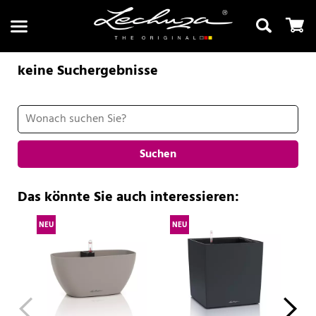
keine Suchergebnisse
Suchen
Suchen
Das könnte Sie auch interessieren:
NEU
NEU
NE