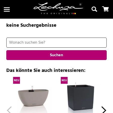
keine Suchergebnisse
Suchen
Suchen
Das könnte Sie auch interessieren:
NEU
NEU
NE