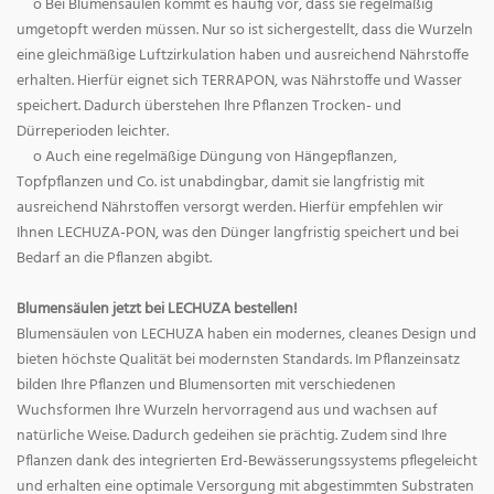
o Bei Blumensäulen kommt es häufig vor, dass sie regelmäßig
umgetopft werden müssen. Nur so ist sichergestellt, dass die Wurzeln
eine gleichmäßige Luftzirkulation haben und ausreichend Nährstoffe
erhalten. Hierfür eignet sich TERRAPON, was Nährstoffe und Wasser
speichert. Dadurch überstehen Ihre Pflanzen Trocken- und
Dürreperioden leichter.
o Auch eine regelmäßige Düngung von Hängepflanzen,
Topfpflanzen und Co. ist unabdingbar, damit sie langfristig mit
ausreichend Nährstoffen versorgt werden. Hierfür empfehlen wir
Ihnen LECHUZA-PON, was den Dünger langfristig speichert und bei
Bedarf an die Pflanzen abgibt.
Blumensäulen jetzt bei LECHUZA bestellen!
Blumensäulen von LECHUZA haben ein modernes, cleanes Design und
bieten höchste Qualität bei modernsten Standards. Im Pflanzeinsatz
bilden Ihre Pflanzen und Blumensorten mit verschiedenen
Wuchsformen Ihre Wurzeln hervorragend aus und wachsen auf
natürliche Weise. Dadurch gedeihen sie prächtig. Zudem sind Ihre
Pflanzen dank des integrierten Erd-Bewässerungssystems pflegeleicht
und erhalten eine optimale Versorgung mit abgestimmten Substraten