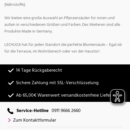
(Nährstoffe).
Wir bieten eine große Auswahl an Pflanzensäulen für innen und
außen in verschiedenen Größen und Farben. Des Weiteren sind alle
Produkte Made in Germany.
LECHUZA hat für jeden Standort die perfekte Blumensäule – Egal ob
für die Terrasse, im Wohnbereich oder vor der Haustür!
14 Tage Rückgaberecht
Sichere Zahlung mit SSL-Verschlüsselung
Ab 65,00€ Warenwert versandkostenfreie Lieferung
Service-Hotline
0911 9666 2660
Zum Kontaktformular