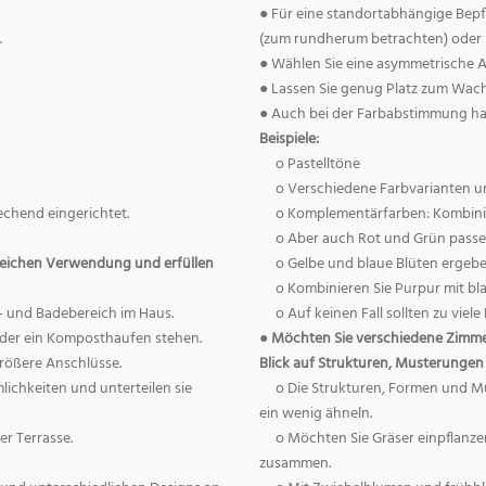
● Für eine standortabhängige Bepfla
.
(zum rundherum betrachten) oder h
● Wählen Sie eine asymmetrische An
● Lassen Sie genug Platz zum Wac
● Auch bei der Farbabstimmung ha
Beispiele:
o Pastelltöne
o Verschiedene Farbvarianten u
chend eingerichtet.
o Komplementärfarben: Kombinie
o Aber auch Rot und Grün pass
ereichen Verwendung und erfüllen
o Gelbe und blaue Blüten ergebe
o Kombinieren Sie Purpur mit bl
l- und Badebereich im Haus.
o Auf keinen Fall sollten zu vie
oder ein Komposthaufen stehen.
● Möchten Sie verschiedene Zimmer
rößere Anschlüsse.
Blick auf Strukturen, Musterungen 
lichkeiten und unterteilen sie
o Die Strukturen, Formen und M
ein wenig ähneln.
er Terrasse.
o Möchten Sie Gräser einpflanze
zusammen.