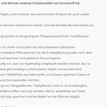
und drinnen vereinen Funktionalität von Kunststoff mit
rtigen Looks können sie sowohl innen im Raum als auch außen
n drinnen überwintern lassen, sind die leichten Blumensäulen aus
ngssystem ist ein geringerer Pflegeaufwand Ihrer Topfpflanzen
len für innen und außen mit verschiedenen Substraten
rschiedene Pflanzenarten für die Erstbepflanzung oder nach dem
 und wachsen und gedeihen hervorragend.
ufig vor, dass sie regelmäßig umgetopft werden müssen. Nur so
ln eine gleichmäßige Luftzirkulation haben und ausreichend
et sich TERRAPON, was Nährstoffe und Wasser speichert. Dadurch
und Dürreperioden leichter.
g von Hängepflanzen, Topfpflanzen und Co. ist unabdingbar,
end Nährstoffen versorgt werden. Hierfür empfehlen wir Ihnen
ristig speichert und bei Bedarf an die Pflanzen abgibt.