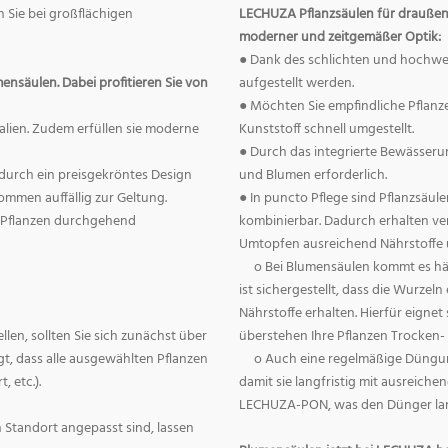
 Sie bei großflächigen
LECHUZA Pflanzsäulen für draußen 
moderner und zeitgemäßer Optik:
● Dank des schlichten und hochwe
nsäulen. Dabei profitieren Sie von
aufgestellt werden.
● Möchten Sie empfindliche Pflanze
alien. Zudem erfüllen sie moderne
Kunststoff schnell umgestellt.
● Durch das integrierte Bewässeru
durch ein preisgekröntes Design
und Blumen erforderlich.
ommen auffällig zur Geltung.
● In puncto Pflege sind Pflanzsäu
e Pflanzen durchgehend
kombinierbar. Dadurch erhalten ve
Umtopfen ausreichend Nährstoffe
o Bei Blumensäulen kommt es hä
ist sichergestellt, dass die Wurze
Nährstoffe erhalten. Hierfür eign
len, sollten Sie sich zunächst über
überstehen Ihre Pflanzen Trocken- 
t, dass alle ausgewählten Pflanzen
o Auch eine regelmäßige Düngun
, etc.).
damit sie langfristig mit ausreich
LECHUZA-PON, was den Dünger langf
 Standort angepasst sind, lassen