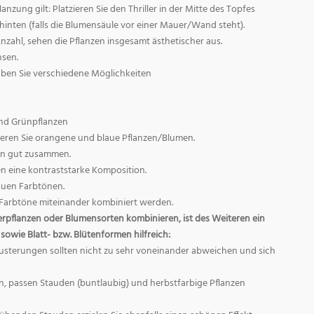
nzung gilt: Platzieren Sie den Thriller in der Mitte des Topfes
inten (falls die Blumensäule vor einer Mauer/Wand steht).
zahl, sehen die Pflanzen insgesamt ästhetischer aus.
hsen.
ben Sie verschiedene Möglichkeiten
nd Grünpflanzen
ren Sie orangene und blaue Pflanzen/Blumen.
en gut zusammen.
n eine kontraststarke Komposition.
auen Farbtönen.
le Farbtöne miteinander kombiniert werden.
pflanzen oder Blumensorten kombinieren, ist des Weiteren ein
sowie Blatt- bzw. Blütenformen hilfreich:
usterungen sollten nicht zu sehr voneinander abweichen und sich
n, passen Stauden (buntlaubig) und herbstfarbige Pflanzen