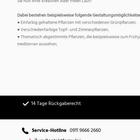
Sie nun Ihrer kreativen Ader freien Lauf!
Dabei bestehen beispielsweise folgende Gestaltungsmöglichkeite
● Einfarbig gehaltene Pflanzen mit verschiedenen Grünpflanzen.
● Verschiedenfarbige Topf- und Zimmerpflanzen.
● Thematisch abgestimmte Pflanzen, die beispielsweise zum Früh
mediterran aussehen.
14 Tage Rückgaberecht
Service-Hotline
0911 9666 2660