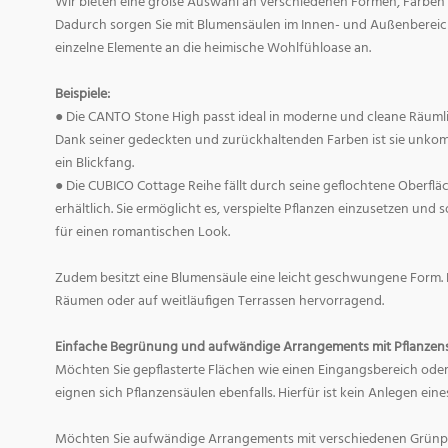
Wir bieten eine große Auswahl an verschiedenen Formen, Farben 
Dadurch sorgen Sie mit Blumensäulen im Innen- und Außenberei
einzelne Elemente an die heimische Wohlfühloase an.
Beispiele:
● Die CANTO Stone High passt ideal in moderne und cleane Räuml
Dank seiner gedeckten und zurückhaltenden Farben ist sie unkom
ein Blickfang.
● Die CUBICO Cottage Reihe fällt durch seine geflochtene Oberfläc
erhältlich. Sie ermöglicht es, verspielte Pflanzen einzusetzen und
für einen romantischen Look.
Zudem besitzt eine Blumensäule eine leicht geschwungene Form. 
Räumen oder auf weitläufigen Terrassen hervorragend.
Einfache Begrünung und aufwändige Arrangements mit Pflanzens
Möchten Sie gepflasterte Flächen wie einen Eingangsbereich oder
eignen sich Pflanzensäulen ebenfalls. Hierfür ist kein Anlegen eine
Möchten Sie aufwändige Arrangements mit verschiedenen Grünpfl