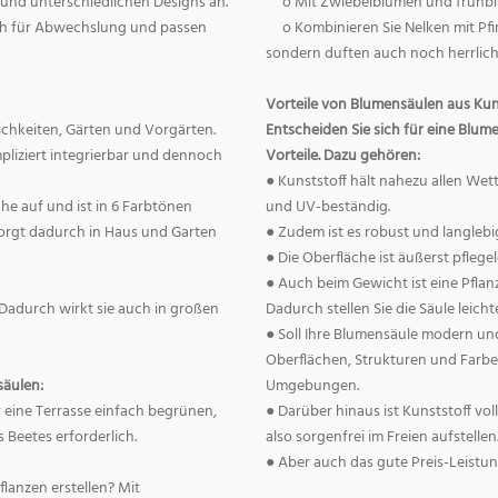
und unterschiedlichen Designs an.
o Mit Zwiebelblumen und frühblü
ch für Abwechslung und passen
o Kombinieren Sie Nelken mit Pfi
sondern duften auch noch herrlich
Vorteile von Blumensäulen aus Kun
ichkeiten, Gärten und Vorgärten.
Entscheiden Sie sich für eine Blum
pliziert integrierbar und dennoch
Vorteile. Dazu gehören:
● Kunststoff hält nahezu allen Wett
he auf und ist in 6 Farbtönen
und UV-beständig.
 sorgt dadurch in Haus und Garten
● Zudem ist es robust und langlebi
● Die Oberfläche ist äußerst pflege
● Auch beim Gewicht ist eine Pflanz
Dadurch wirkt sie auch in großen
Dadurch stellen Sie die Säule leicht
● Soll Ihre Blumensäule modern und
Oberflächen, Strukturen und Farben
äulen:
Umgebungen.
 eine Terrasse einfach begrünen,
● Darüber hinaus ist Kunststoff vo
s Beetes erforderlich.
also sorgenfrei im Freien aufstellen
● Aber auch das gute Preis-Leistung
anzen erstellen? Mit