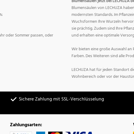
Blumensäulen jetzt bei LECHUZA be
Blumensäulen von LECHUZA haben e
n:
modernsten Standards. Im Pflanzei
Wuchsformen Ihre Wurzeln hervor
sie prächtig. Zudem sind Ihre Pfla
jahr oder Sommer passen, oder
und erhalten eine optimale Versor
Wir bieten eine große Auswahl an 
Farben. Des Weiteren sind alle Pr
LECHUZA hat für jeden Standort die
Wohnbereich oder vor der Haustür
Sichere Zahlung mit SSL-Verschlüsselung
Zahlungsarten: