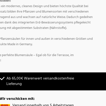
stellen!
in modernes, cleanes Design und bieten höchste Qualität bei
nsatz bilden Ihre Pflanzen und Blumensorten mit verschiedenen
ragend aus und wachsen auf natürliche Weise. Dadurch gedeihen
nzen dank des integrierten Erd-Bewässerungssystems pflegeleicht
gung mit abgestimmten Substraten (Nährstoffe).
Pflanzensäulen für innen und außen in verschiedenen Größen und
odukte Made in Germany.
 perfekte Blumensäule – Egal ob für die Terrasse, im
!
Ab 65,00€ Warenwert versandkostenfreie
Lieferung
Wir verschicken mit:
Versand innerhalb von 5 Arbeitstagen