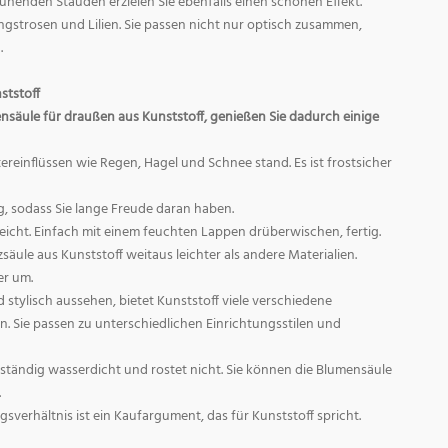
henden Stauden erzielen Sie ebenfalls einen schönen Effekt.
ngstrosen und Lilien. Sie passen nicht nur optisch zusammen,
.
ststoff
ensäule für draußen aus Kunststoff, genießen Sie dadurch einige
ereinflüssen wie Regen, Hagel und Schnee stand. Es ist frostsicher
g, sodass Sie lange Freude daran haben.
leicht. Einfach mit einem feuchten Lappen drüberwischen, fertig.
säule aus Kunststoff weitaus leichter als andere Materialien.
er um.
 stylisch aussehen, bietet Kunststoff viele verschiedene
. Sie passen zu unterschiedlichen Einrichtungsstilen und
llständig wasserdicht und rostet nicht. Sie können die Blumensäule
.
sverhältnis ist ein Kaufargument, das für Kunststoff spricht.