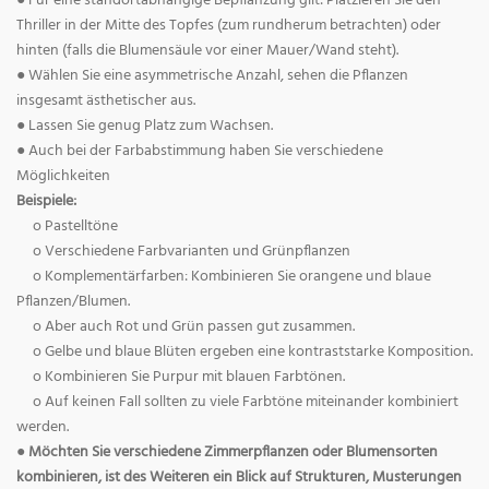
● Für eine standortabhängige Bepflanzung gilt: Platzieren Sie den
Thriller in der Mitte des Topfes (zum rundherum betrachten) oder
hinten (falls die Blumensäule vor einer Mauer/Wand steht).
● Wählen Sie eine asymmetrische Anzahl, sehen die Pflanzen
insgesamt ästhetischer aus.
● Lassen Sie genug Platz zum Wachsen.
● Auch bei der Farbabstimmung haben Sie verschiedene
Möglichkeiten
Beispiele:
o Pastelltöne
o Verschiedene Farbvarianten und Grünpflanzen
o Komplementärfarben: Kombinieren Sie orangene und blaue
Pflanzen/Blumen.
o Aber auch Rot und Grün passen gut zusammen.
o Gelbe und blaue Blüten ergeben eine kontraststarke Komposition.
o Kombinieren Sie Purpur mit blauen Farbtönen.
o Auf keinen Fall sollten zu viele Farbtöne miteinander kombiniert
werden.
● Möchten Sie verschiedene Zimmerpflanzen oder Blumensorten
kombinieren, ist des Weiteren ein Blick auf Strukturen, Musterungen