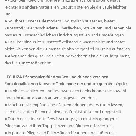
● Auch beim Gewicht ist eine Pflanzsäule aus Kunststoff weitaus
leichter als andere Materialien. Dadurch stellen Sie die Säule leichter
um.
● Soll Ihre Blumensäule modern und stylisch aussehen, bietet
Kunststoff viele verschiedene Oberflächen, Strukturen und Farben. Sie
passen zu unterschiedlichen Einrichtungsstilen und Umgebungen.
● Darüber hinaus ist Kunststoff vollständig wasserdicht und rostet
nicht. Sie können die Blumensäule also sorgenfrei im Freien aufstellen.
● Aber auch das gute Preis-Leistungsverhältnis ist ein Kaufargument,
das für Kunststoff spricht.
LECHUZA Pflanzsäulen für draußen und drinnen vereinen
Funktionalität von Kunststoff mit moderner und zeitgemäßer Optik:
● Dank des schlichten und hochwertigen Looks können sie sowohl
innen im Raum als auch außen aufgestellt werden.
● Möchten Sie empfindliche Pflanzen drinnen überwintern lassen,
sind die leichten Blumensäulen aus Kunststoff schnell umgestellt.
● Durch das integrierte Bewässerungssystem ist ein geringerer
Pflegeaufwand Ihrer Topfpflanzen und Blumen erforderlich.
● In puncto Pflege sind Pflanzsäulen für innen und außen mit