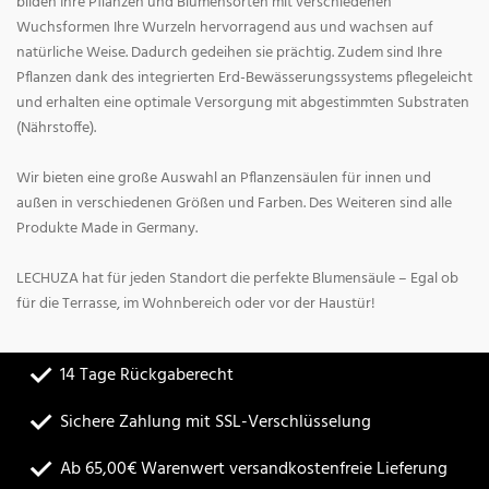
bilden Ihre Pflanzen und Blumensorten mit verschiedenen
Wuchsformen Ihre Wurzeln hervorragend aus und wachsen auf
natürliche Weise. Dadurch gedeihen sie prächtig. Zudem sind Ihre
Pflanzen dank des integrierten Erd-Bewässerungssystems pflegeleicht
und erhalten eine optimale Versorgung mit abgestimmten Substraten
(Nährstoffe).
Wir bieten eine große Auswahl an Pflanzensäulen für innen und
außen in verschiedenen Größen und Farben. Des Weiteren sind alle
Produkte Made in Germany.
LECHUZA hat für jeden Standort die perfekte Blumensäule – Egal ob
für die Terrasse, im Wohnbereich oder vor der Haustür!
14 Tage Rückgaberecht
Sichere Zahlung mit SSL-Verschlüsselung
Ab 65,00€ Warenwert versandkostenfreie Lieferung