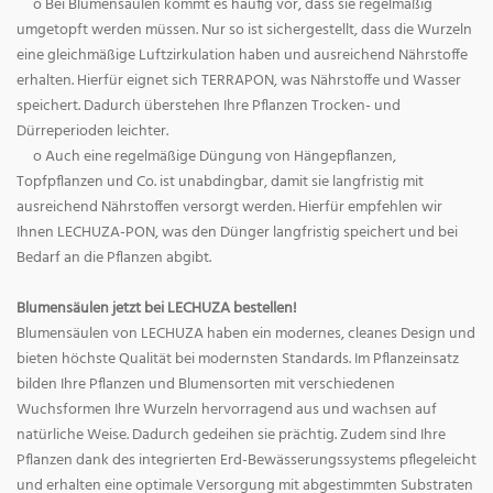
o Bei Blumensäulen kommt es häufig vor, dass sie regelmäßig
umgetopft werden müssen. Nur so ist sichergestellt, dass die Wurzeln
eine gleichmäßige Luftzirkulation haben und ausreichend Nährstoffe
erhalten. Hierfür eignet sich TERRAPON, was Nährstoffe und Wasser
speichert. Dadurch überstehen Ihre Pflanzen Trocken- und
Dürreperioden leichter.
o Auch eine regelmäßige Düngung von Hängepflanzen,
Topfpflanzen und Co. ist unabdingbar, damit sie langfristig mit
ausreichend Nährstoffen versorgt werden. Hierfür empfehlen wir
Ihnen LECHUZA-PON, was den Dünger langfristig speichert und bei
Bedarf an die Pflanzen abgibt.
Blumensäulen jetzt bei LECHUZA bestellen!
Blumensäulen von LECHUZA haben ein modernes, cleanes Design und
bieten höchste Qualität bei modernsten Standards. Im Pflanzeinsatz
bilden Ihre Pflanzen und Blumensorten mit verschiedenen
Wuchsformen Ihre Wurzeln hervorragend aus und wachsen auf
natürliche Weise. Dadurch gedeihen sie prächtig. Zudem sind Ihre
Pflanzen dank des integrierten Erd-Bewässerungssystems pflegeleicht
und erhalten eine optimale Versorgung mit abgestimmten Substraten