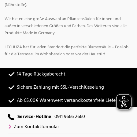
(Nährstoffe).
Wir bieten eine große Auswahl an Pflanzensäulen für innen und
außen in verschiedenen Größen und Farben. Des Weiteren sind alle
Produkte Made in Germany.
LECHUZA hat für jeden Standort die perfekte Blumensäule – Egal ob
für die Terrasse, im Wohnbereich oder vor der Haustür!
14 Tage Rückgaberecht
Sichere Zahlung mit SSL-Verschlüsselung
Ab 65,00€ Warenwert versandkostenfreie Lieferung
Service-Hotline
0911 9666 2660
Zum Kontaktformular